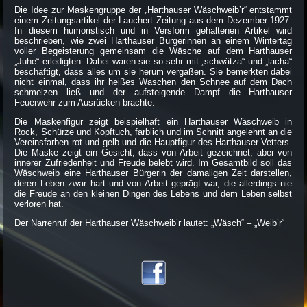
Die Idee zur Maskengruppe der „Harthauser Wäschweib’r“ entstammt
einem Zeitungsartikel der Lauchert Zeitung aus dem Dezember 1927.
In diesem humoristisch und in Versform gehaltenen Artikel wird
beschrieben, wie zwei Harthauser Bürgerinnen an einem Wintertag
voller Begeisterung gemeinsam die Wäsche auf dem Harthauser
„Juhe“ erledigten. Dabei waren sie so sehr mit „schwätza“ und „lacha“
beschäftigt, dass alles um sie herum vergaßen. Sie bemerkten dabei
nicht einmal, dass ihr heißes Waschen den Schnee auf dem Dach
schmelzen ließ und der aufsteigende Dampf die Harthauser
Feuerwehr zum Ausrücken brachte.
Die Maskenfigur zeigt beispielhaft ein Harthauser Wäschweib in
Rock, Schürze und Kopftuch, farblich und im Schnitt angelehnt an die
Vereinsfarben rot und gelb und die Hauptfigur des Harthauser Vetters.
Die Maske zeigt ein Gesicht, dass von Arbeit gezeichnet, aber von
innerer Zufriedenheit und Freude belebt wird. Im Gesamtbild soll das
Wäschweib eine Harthauser Bürgerin der damaligen Zeit darstellen,
deren Leben zwar hart und von Arbeit geprägt war, die allerdings nie
die Freude an den kleinen Dingen des Lebens und dem Leben selbst
verloren hat.
Der Narrenruf der Harthauser Wäschweib’r lautet: „Wäsch“ – „Weib’r“