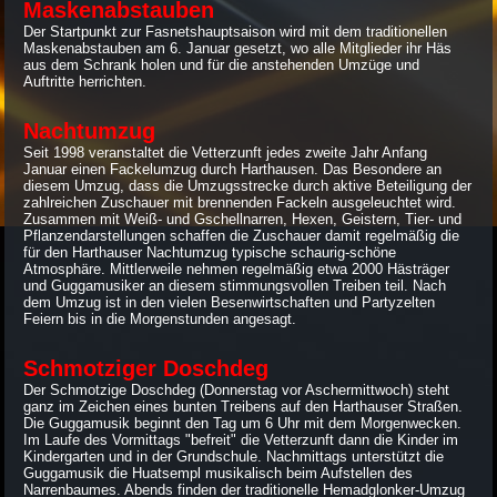
Maskenabstauben
Der Startpunkt zur Fasnetshauptsaison wird mit dem traditionellen
Maskenabstauben am 6. Januar gesetzt, wo alle Mitglieder ihr Häs
aus dem Schrank holen und für die anstehenden Umzüge und
Auftritte herrichten.
Nachtumzug
Seit 1998 veranstaltet die Vetterzunft jedes zweite Jahr Anfang
Januar einen Fackelumzug durch Harthausen. Das Besondere an
diesem Umzug, dass die Umzugsstrecke durch aktive Beteiligung der
zahlreichen Zuschauer mit brennenden Fackeln ausgeleuchtet wird.
Zusammen mit Weiß- und Gschellnarren, Hexen, Geistern, Tier- und
Pflanzendarstellungen schaffen die Zuschauer damit regelmäßig die
für den Harthauser Nachtumzug typische schaurig-schöne
Atmosphäre. Mittlerweile nehmen regelmäßig etwa 2000 Hästräger
und Guggamusiker an diesem stimmungsvollen Treiben teil. Nach
dem Umzug ist in den vielen Besenwirtschaften und Partyzelten
Feiern bis in die Morgenstunden angesagt.
Schmotziger Doschdeg
Der Schmotzige Doschdeg (Donnerstag vor Aschermittwoch) steht
ganz im Zeichen eines bunten Treibens auf den Harthauser Straßen.
Die Guggamusik beginnt den Tag um 6 Uhr mit dem Morgenwecken.
Im Laufe des Vormittags "befreit" die Vetterzunft dann die Kinder im
Kindergarten und in der Grundschule. Nachmittags unterstützt die
Guggamusik die Huatsempl musikalisch beim Aufstellen des
Narrenbaumes. Abends finden der traditionelle Hemadglonker-Umzug